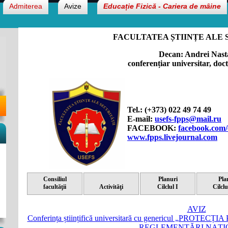
Admiterea
Avize
Educație Fizică - Cariera de mâine
FACULTATEA ȘTIINȚE ALE 
Decan: Andrei Nast
conferențiar universitar, doc
Tel.: (+373) 022 49 74 49
E-mail:
usefs-fpps@mail.ru
FACEBOOK:
facebook.com/
www.fpps.livejournal.com
Consiliul
Planuri
Pla
facultăţii
Activităţi
Cilclul I
Cilclu
AVIZ
Conferința științifică universitară cu genericul „PRO
REGLEMENTĂRI NAȚI