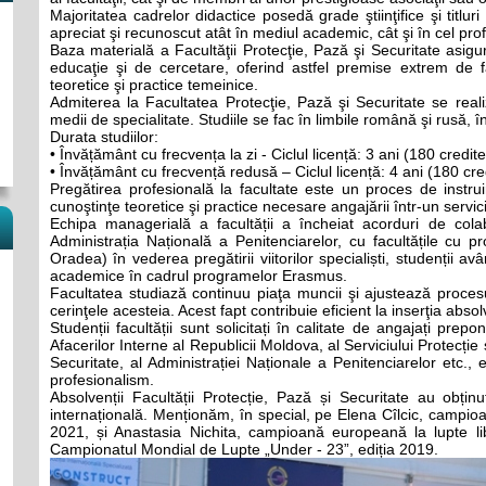
Majoritatea cadrelor didactice posedă grade ştiinţifice şi titluri
apreciat şi recunoscut atât în mediul academic, cât şi în cel pro
Baza materială a Facultăţii Protecţie, Pază şi Securitate asig
educaţie şi de cercetare, oferind astfel premise extrem de f
teoretice şi practice temeinice.
Admiterea la Facultatea Protecţie, Pază şi Securitate se reali
medii de specialitate. Studiile se fac în limbile română şi rusă, 
Durata studiilor:
• Învățământ cu frecvența la zi - Ciclul licență: 3 ani (180 credite
• Învățământ cu frecvență redusă – Ciclul licență: 4 ani (180 cre
Pregătirea profesională la facultate este un proces de instru
cunoştinţe teoretice şi practice necesare angajării într-un servic
Echipa managerială a facultății a încheiat acorduri de colab
Administrația Națională a Penitenciarelor, cu facultățile cu p
Oradea) în vederea pregătirii viitorilor specialiști, studenții avâ
academice în cadrul programelor Erasmus.
Facultatea studiază continuu piaţa muncii şi ajustează procesu
cerinţele acesteia. Acest fapt contribuie eficient la inserţia absol
Studenții facultății sunt solicitați în calitate de angajați prepo
Afacerilor Interne al Republicii Moldova, al Serviciului Protecție 
Securitate, al Administrației Naționale a Penitenciarelor etc., 
profesionalism.
Absolvenții Facultății Protecție, Pază și Securitate au obți
internațională. Menționăm, în special, pe Elena Cîlcic, campioa
2021, și Anastasia Nichita, campioană europeană la lupte lib
Campionatul Mondial de Lupte „Under - 23”, ediția 2019.