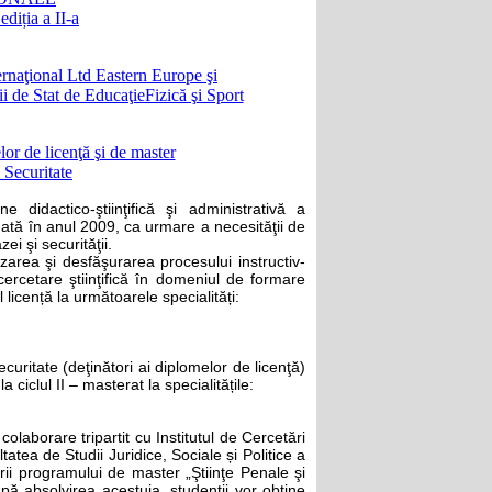
ția a II-a
ernaţional Ltd Eastern Europe şi
ii de Stat de EducaţieFizică şi Sport
elor de licenţă şi de master
i Securitate
 didactico-ştiinţifică şi administrativă a
ndată în anul 2009, ca urmare a necesităţii de
ei şi securităţii.
zarea şi desfăşurarea procesului instructiv-
 cercetare ştiinţifică în domeniul de formare
ul licență la următoarele specialități:
Securitate (deţinători ai diplomelor de licenţă)
a ciclul II – masterat la specialitățile:
olaborare tripartit cu Institutul de Cercetări
tatea de Studii Juridice, Sociale și Politice a
rii programului de master „Ştiinţe Penale şi
ă absolvirea acestuia, studenţii vor obţine