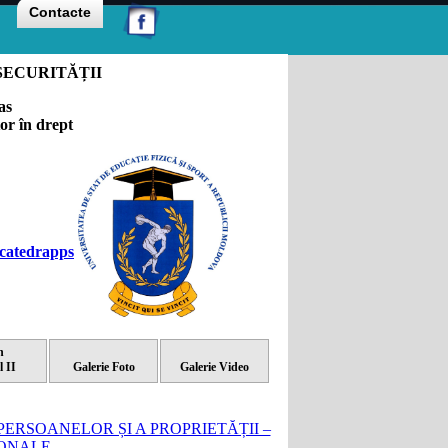
Contacte
SECURITĂȚII
as
tor în drept
catedrapps
n
l II
Galerie Foto
Galerie Video
TECȚIA PERSOANELOR ȘI A PROPRIETĂȚII –
ONALE