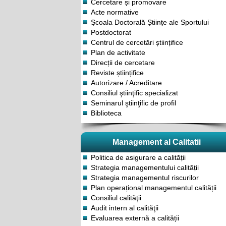
Cercetare și promovare
Acte normative
Școala Doctorală Științe ale Sportului
Postdoctorat
Centrul de cercetări științifice
Plan de activitate
Direcții de cercetare
Reviste științifice
Autorizare / Acreditare
Consiliul ştiinţific specializat
Seminarul ştiinţific de profil
Biblioteca
Management al Calitatii
Politica de asigurare a calității
Strategia managementului calității
Strategia managementul riscurilor
Plan operațional managementul calității
Consiliul calităţii
Audit intern al calităţii
Evaluarea externă a calității