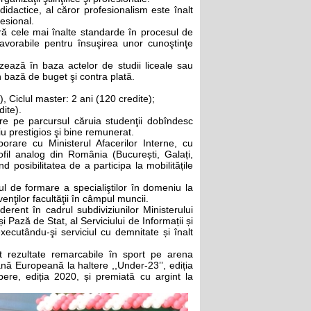
 didactice, al căror profesionalism este înalt
fesional.
ură cele mai înalte standarde în procesul de
avorabile pentru însuşirea unor cunoştinţe
zează în baza actelor de studii liceale sau
în bază de buget şi contra plată.
), Ciclul master: 2 ani (120 credite);
dite).
ire pe parcursul căruia studenţii dobîndesc
iu prestigios şi bine remunerat.
orare cu Ministerul Afacerilor Interne, cu
rofil analog din România (București, Galați,
nd posibilitatea de a participa la mobilitățile
l de formare a specialiştilor în domeniu la
venţilor facultăţii în câmpul muncii.
nderent în cadrul subdiviziunilor Ministerului
și Pază de Stat, al Serviciului de Informații și
executându-şi serviciul cu demnitate și înalt
nut rezultate remarcabile în sport pe arena
nă Europeană la haltere ,,Under-23’’, ediția
ere, ediția 2020, și premiată cu argint la