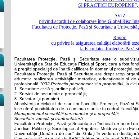
ȘI PRACTICI EUROPENE”, edi
e
AVIZ
privind acordul de colaborare între Global Risc Int
Facultatea de Protecţie, Pază şi Securitate a Universităţ
Raport
cu privire la asigurarea calităţii elaborării tez
la Facultatea Protecţie, Pază ş
Facultatea Protecţie, Pază şi Securitate este o subdiviziune
Universităţii de Stat de Educaţie Fizică şi Sport, care a fost fo
a pregăti specialişti de înaltă calificare în domeniul protecţiei, paz
Facultatea Protecţie, Pază şi Securitate are drept scop organi
educativ, realizarea activităţilor metodice, educaţionale şi de
profesională
1032 Protecția persoanelor și a proprietății
, la cicl
1. Securitate civilă şi ordine publică;
2. Servicii de securitate a proprietăţii;
3. Salvatori şi pompieri.
Absolvenţilor ciclului I de studii ai Facultăţii Protecţie, Pază şi 
li se oferă posibilitatea de a continua studiile în cadrul Facultăţii l
Managementul securității persoanelor și a proprietății;
Securitate vamală și tranfrontalieră.
Facultatea Protecție, Pază și Securitate a încheiat un acord de c
Juridice, Politice și Sociologice al Republicii Moldova și cu Facul
Universităţii „Dunărea de Jos” din Galaţi în vederea desfășură
Criminalistică” acreditat de ARACIS România în anul 2015. Dup