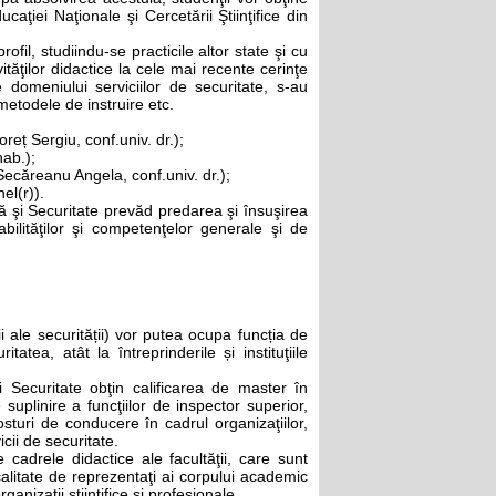
caţiei Naţionale şi Cercetării Ştiinţifice din
rofil, studiindu-se practicile altor state şi cu
vităţilor didactice la cele mai recente cerinţe
e domeniului serviciilor de securitate, s-au
metodele de instruire etc.
eț Sergiu, conf.univ. dr.);
hab.);
Secăreanu Angela, conf.univ. dr.);
el(r)).
ază şi Securitate prevăd predarea şi însuşirea
ilităţilor şi competenţelor generale şi de
icii ale securității) vor putea ocupa funcția de
tatea, atât la întreprinderile și instituţiile
 şi Securitate obţin calificarea de master în
 suplinire a funcţiilor de inspector superior,
posturi de conducere în cadrul organizaţiilor,
icii de securitate.
 cadrele didactice ale facultăţii, care sunt
n calitate de reprezentaţi ai corpului academic
ganizaţii ştiinţifice şi profesionale.