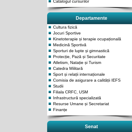
Catalogul cursurilor
Departamente
Cultura fizică
Jocuri Sportive
Kinetoterapie și terapie ocupațională
Medicină Sportivă
Sporturi de lupte și gimnastică
Protecție, Pază și Securitate
Atletism, Natație și Turism
Catedra Militară
Sport și relații internaționale
Comisia de asigurare a calității IEFS
Studii
Filiala CRFC, USM
Infrastructură specializată
Resurse Umane și Secretariat
Finanțe
Senat