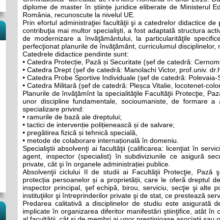
diplome de master în științe juridice eliberate de Ministerul Edu
România, recunoscute la nivelul UE.
Prin efortul administraţiei facultăţii şi a catedrelor didactice de p
contribuţia mai multor specialişti, a fost adaptată structura acti
de modernizare a învăţământului, la particularităţile specific
perfecţionat planurile de învăţământ, curriculumul disciplinelor, 
Catedrele didactice pendinte sunt:
• Catedra Protecție, Pază și Securitate (șef de catedră: Cernomor
• Catedra Drept (șef de catedră: Manolachi Victor, prof.univ. dr.
• Catedra Probe Sportive Individuale (șef de catedră: Polevaia-
• Catedra Militară (șef de catedră: Pleșca Vitalie, locotenet-colon
Planurile de învăţămînt la specialităţile Facultăţii Protecţie, P
unor discipline fundamentale, socioumaniste, de formare a ab
specializare privind:
• ramurile de bază ale dreptului;
• tactici de intervenție polițienească și de salvare;
• pregătirea fizică și tehnică specială,
• metode de colaborare internațională în domeniu.
Specialiştii absolvenţi ai facultăţii (calificarea: licenţiat în serv
agent, inspector (specialist) în subdiviziunile ce asigură securi
private, cât şi în organele administrației publice.
Absolvenţii ciclului II de studii ai Facultăţii Protecţie, Pază
protecția persoanelor și a proprietății, care le oferă dreptul de
inspector principal, şef echipă, birou, serviciu, secţie şi alte 
instituţiilor şi întreprinderilor private şi de stat, ce prestează serv
Predarea calitativă a disciplinelor de studiu este asigurată de
implicate în organizarea diferitor manifestări ştiinţifice, atât î
al facultăţii, cât şi de membri ai unor prestigioase asociaţii sau or