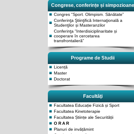
Congrese, conferințe și simpozioan
Congres “Sport. Olimpism. Sănătate”
Conferinţa Ştiinţifică Internaţională a
Studenţilor și Masteranzilor
Conferinţa “Interdisiciplinaritate și
cooperare în cercetarea
transfrontalieră”
Programe de Studii
Licență
Master
Doctorat
Facultăţi
Facultatea Educație Fizică și Sport
Facultatea Kinetoterapie
Facultatea Științe ale Securității
O R A R
Planuri de invățămint