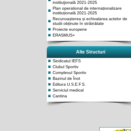
instituţională 2021-2025
Plan operational de internaționalizare
instituțională 2021-2025
Recunoașterea și echivalarea actelor de
studii obținute în străinătate
Proiecte europene
ERASMUS+
Alte Structuri
Sindicatul IEFS
Clubul Sportiv
Complexul Sportiv
Bazinul de Înot
Editura U.S.E.F.S.
Serviciul medical
Cantina