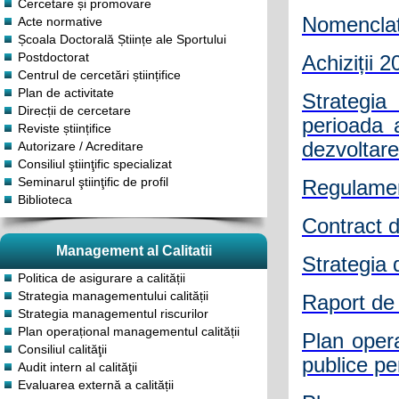
Cercetare și promovare
Nomenclato
Acte normative
Școala Doctorală Științe ale Sportului
Postdoctorat
Achiziții 
Centrul de cercetări științifice
Plan de activitate
Strategia
Direcții de cercetare
perioada 
Reviste științifice
dezvoltare
Autorizare / Acreditare
Consiliul ştiinţific specializat
Seminarul ştiinţific de profil
Regulamen
Biblioteca
Contract d
Management al Calitatii
Strategia 
Politica de asigurare a calității
Strategia managementului calității
Raport de 
Strategia managementul riscurilor
Plan operațional managementul calității
Plan opera
Consiliul calităţii
publice pe
Audit intern al calităţii
Evaluarea externă a calității