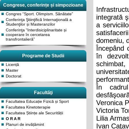
Congrese, conferințe și simpozioane
Infrastru
Congres “Sport. Olimpism. Sănătate”
integrată ş
Conferinţa Ştiinţifică Internaţională a
a serviciil
Studenţilor și Masteranzilor
Conferinţa “Interdisiciplinaritate și
satisfacer
cooperare în cercetarea
domeniu, d
transfrontalieră”
Începând 
în dezvol
Programe de Studii
schimbat, 
Licență
universit
Master
Doctorat
performante
În cadrul
Facultăţi
desfăşoară 
Veronica P
Facultatea Educație Fizică și Sport
Facultatea Kinetoterapie
Victoria To
Facultatea Științe ale Securității
Lilia Armas
O R A R
Planuri de invățămint
Ivan Caţav