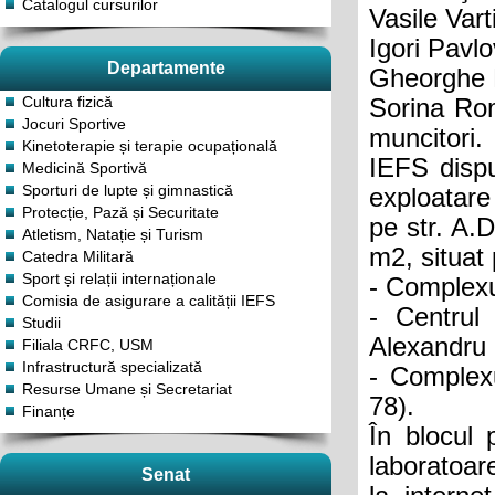
Catalogul cursurilor
Vasile Vart
Igori Pavl
Departamente
Gheorghe B
Cultura fizică
Sorina Rom
Jocuri Sportive
muncitori.
Kinetoterapie și terapie ocupațională
IEFS dispu
Medicină Sportivă
Sporturi de lupte și gimnastică
exploatare
Protecție, Pază și Securitate
pe str. A.
Atletism, Natație și Turism
m2, situat 
Catedra Militară
Sport și relații internaționale
- Complexul
Comisia de asigurare a calității IEFS
- Centrul 
Studii
Alexandru 
Filiala CRFC, USM
Infrastructură specializată
- Complexu
Resurse Umane și Secretariat
78).
Finanțe
În blocul 
laboratoare
Senat