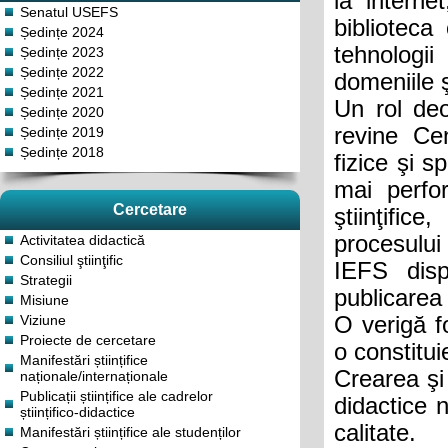
la interne
Senatul USEFS
biblioteca
Ședințe 2024
tehnologi
Ședințe 2023
Ședințe 2022
domeniile ş
Ședințe 2021
Un rol deos
Ședințe 2020
revine Cen
Ședințe 2019
Ședințe 2018
fizice şi s
mai perfor
Cercetare
ştiinţific
procesului 
Activitatea didactică
Consiliul ştiinţific
IEFS dis
Strategii
publicarea 
Misiune
O verigă f
Viziune
Proiecte de cercetare
o constitui
Manifestări științifice
Crearea şi
naționale/internaționale
Publicații științifice ale cadrelor
didactice 
științifico-didactice
calitate.
Manifestări științifice ale studenților