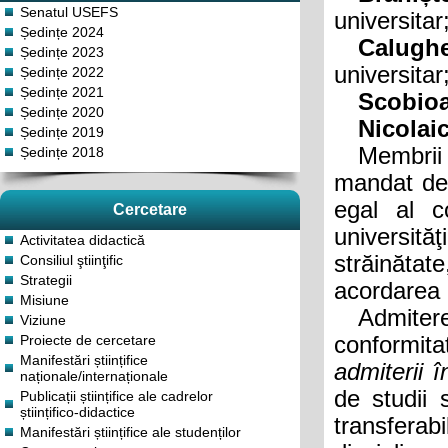
Senatul USEFS
universitar
Ședințe 2024
Calugher
Ședințe 2023
universitar
Ședințe 2022
Ședințe 2021
Scobioal
Ședințe 2020
Nicolaici
Ședințe 2019
Membrii Co
Ședințe 2018
mandat de 5
egal al c
Cercetare
universităţ
Activitatea didactică
străinătat
Consiliul ştiinţific
Strategii
acordarea 
Misiune
Admiterea 
Viziune
Proiecte de cercetare
conformit
Manifestări științifice
admiterii î
naționale/internaționale
de studii 
Publicații științifice ale cadrelor
științifico-didactice
transferab
Manifestări științifice ale studenților