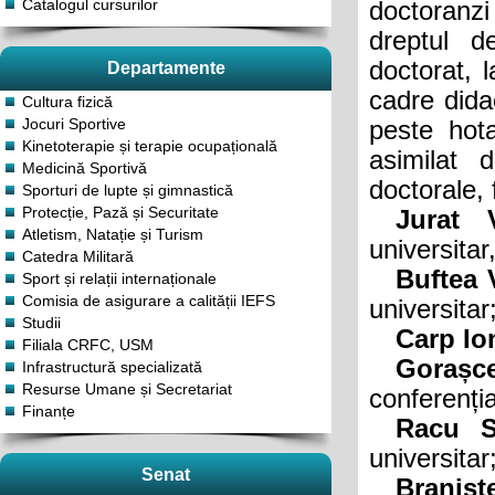
Catalogul cursurilor
doctoranz
dreptul d
doctorat, l
Departamente
cadre dida
Cultura fizică
Jocuri Sportive
peste hot
Kinetoterapie și terapie ocupațională
asimilat 
Medicină Sportivă
doctorale,
Sporturi de lupte și gimnastică
Protecție, Pază și Securitate
Jurat Va
Atletism, Natație și Turism
universitar
Catedra Militară
Buftea V
Sport și relații internaționale
Comisia de asigurare a calității IEFS
universitar
Studii
Carp Io
Filiala CRFC, USM
Gorașce
Infrastructură specializată
Resurse Umane și Secretariat
conferenția
Finanțe
Racu Se
universitar
Senat
Braniște