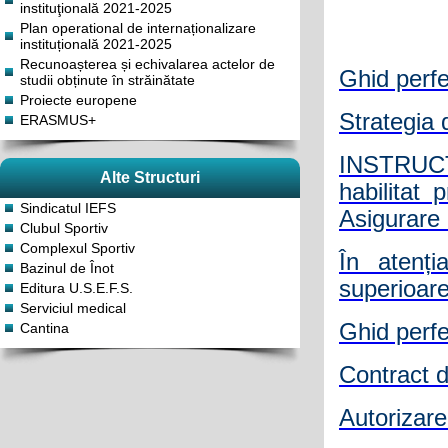
instituţională 2021-2025
Plan operational de internaționalizare
instituțională 2021-2025
Recunoașterea și echivalarea actelor de
Ghid perf
studii obținute în străinătate
Proiecte europene
Strategia
ERASMUS+
INSTRUCȚ
Alte Structuri
habilitat 
Sindicatul IEFS
Asigurare 
Clubul Sportiv
Complexul Sportiv
În atenți
Bazinul de Înot
superioare 
Editura U.S.E.F.S.
Serviciul medical
Ghid perf
Cantina
Contract d
Autorizare