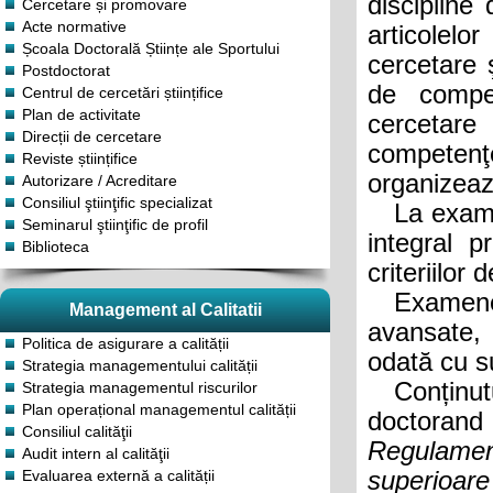
discipline
Cercetare și promovare
Acte normative
articolelo
Școala Doctorală Științe ale Sportului
cercetare 
Postdoctorat
de compet
Centrul de cercetări științifice
Plan de activitate
cercetare
Direcții de cercetare
competenţ
Reviste științifice
organizeaz
Autorizare / Acreditare
Consiliul ştiinţific specializat
La examenu
Seminarul ştiinţific de profil
integral p
Biblioteca
criteriilor 
Examenel
Management al Calitatii
avansate, 
Politica de asigurare a calității
odată cu s
Strategia managementului calității
Conținutu
Strategia managementul riscurilor
Plan operațional managementul calității
doctoran
Consiliul calităţii
Regulament
Audit intern al calităţii
Evaluarea externă a calității
superioare 