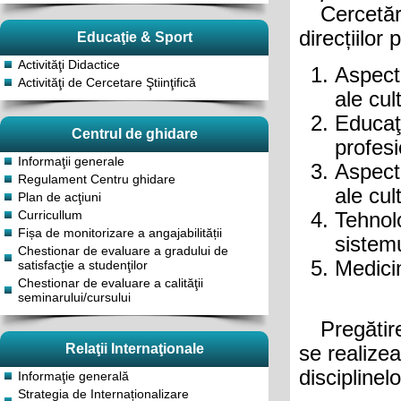
Cercetăril
direcțiilor
Educaţie & Sport
Activităţi Didactice
Aspect
Activităţi de Cercetare Ştiinţifică
ale cult
Educaţ
Centrul de ghidare
profesi
Informaţii generale
Aspect
Regulament Centru ghidare
ale cult
Plan de acţiuni
Curricullum
Tehnol
Fișa de monitorizare a angajabilității
sistemu
Chestionar de evaluare a gradului de
Medicin
satisfacţie a studenţilor
Chestionar de evaluare a calităţii
seminarului/cursului
Pregătirea
Relaţii Internaţionale
se realizea
disciplinel
Informaţie generală
Strategia de Internaționalizare