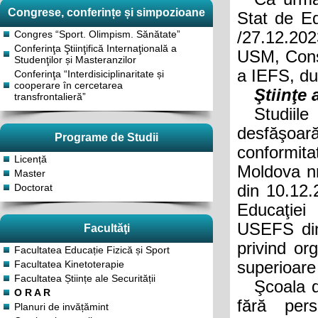
Congrese, conferințe și simpozioane
Stat de Ed
Congres “Sport. Olimpism. Sănătate”
/27.12.2023
Conferinţa Ştiinţifică Internaţională a
USM, Consi
Studenţilor și Masteranzilor
a IEFS, d
Conferinţa “Interdisiciplinaritate și
cooperare în cercetarea
Ştiinţe 
transfrontalieră”
Studiile
desfăşoar
Programe de Studii
conformit
Licență
Moldova nr
Master
Doctorat
din 10.12.
Educaţiei 
USEFS din 
Facultăţi
privind or
Facultatea Educație Fizică și Sport
Facultatea Kinetoterapie
superioare
Facultatea Științe ale Securității
Şcoala doc
O R A R
fără perso
Planuri de invățămint