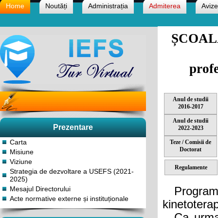
Home
Noutăți
Administrația
Admiterea
Avize
ȘCOAL
profe
Anul de studii
2016-2017
Anul de studii
Prezentare
2022-2023
Carta
Teze / Comisii de
Doctorat
Misiune
Viziune
Regulamente
Strategia de dezvoltare a USEFS (2021-
2025)
Mesajul Directorului
Program 
Acte normative externe și instituționale
kinetoterap
Ca urmare 