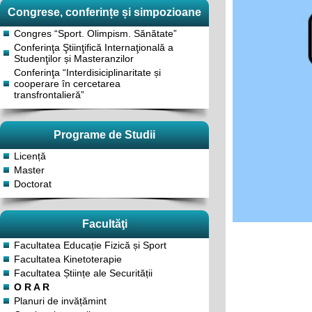
Congrese, conferințe și simpozioane
Congres “Sport. Olimpism. Sănătate”
Conferinţa Ştiinţifică Internaţională a
Studenţilor și Masteranzilor
Conferinţa “Interdisiciplinaritate și
cooperare în cercetarea
transfrontalieră”
Programe de Studii
Licență
Master
Doctorat
Facultăţi
Facultatea Educație Fizică și Sport
Facultatea Kinetoterapie
Facultatea Științe ale Securității
O R A R
Planuri de invățămint