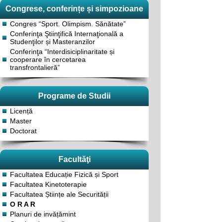
Congrese, conferințe și simpozioane
Congres “Sport. Olimpism. Sănătate”
Conferinţa Ştiinţifică Internaţională a
Studenţilor și Masteranzilor
Conferinţa “Interdisiciplinaritate și
cooperare în cercetarea
transfrontalieră”
Programe de Studii
Licență
Master
Doctorat
Facultăţi
Facultatea Educație Fizică și Sport
Facultatea Kinetoterapie
Facultatea Științe ale Securității
O R A R
Planuri de invățămint