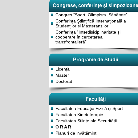
Congrese, conferințe și simpozioan
Congres “Sport. Olimpism. Sănătate”
Conferinţa Ştiinţifică Internaţională a
Studenţilor și Masteranzilor
Conferinţa “Interdisiciplinaritate și
cooperare în cercetarea
transfrontalieră”
Programe de Studii
Licență
Master
Doctorat
Facultăţi
Facultatea Educație Fizică și Sport
Facultatea Kinetoterapie
Facultatea Științe ale Securității
O R A R
Planuri de invățămint