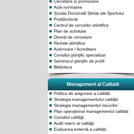
Cercetare și promovare
Acte normative
Școala Doctorală Științe ale Sportului
Postdoctorat
Centrul de cercetări științifice
Plan de activitate
Direcții de cercetare
Reviste științifice
Autorizare / Acreditare
Consiliul ştiinţific specializat
Seminarul ştiinţific de profil
Biblioteca
Management al Calitatii
Politica de asigurare a calității
Strategia managementului calității
Strategia managementul riscurilor
Plan operațional managementul calității
Consiliul calităţii
Audit intern al calităţii
Evaluarea externă a calității