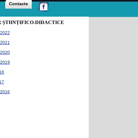
Contacte
 ȘTIINȚIFICO-DIDACTICE
1-2022
0-2021
9-2020
8-2019
018
017
2-2016