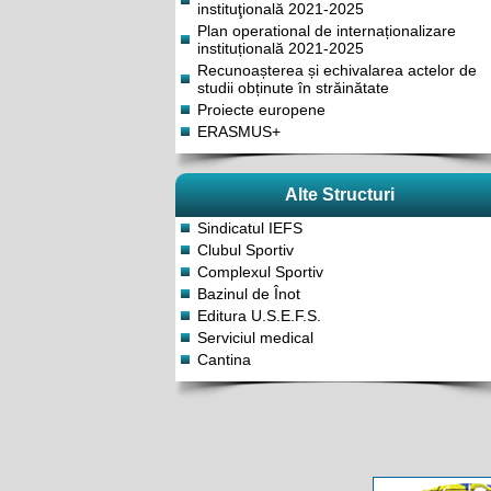
instituţională 2021-2025
Plan operational de internaționalizare
instituțională 2021-2025
Recunoașterea și echivalarea actelor de
studii obținute în străinătate
Proiecte europene
ERASMUS+
Alte Structuri
Sindicatul IEFS
Clubul Sportiv
Complexul Sportiv
Bazinul de Înot
Editura U.S.E.F.S.
Serviciul medical
Cantina