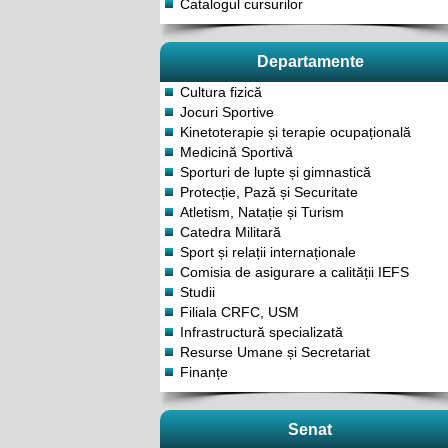
Catalogul cursurilor
Departamente
Cultura fizică
Jocuri Sportive
Kinetoterapie și terapie ocupațională
Medicină Sportivă
Sporturi de lupte și gimnastică
Protecție, Pază și Securitate
Atletism, Natație și Turism
Catedra Militară
Sport și relații internaționale
Comisia de asigurare a calității IEFS
Studii
Filiala CRFC, USM
Infrastructură specializată
Resurse Umane și Secretariat
Finanțe
Senat