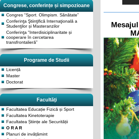
Congrese, conferințe și simpozioane
Congres “Sport. Olimpism. Sănătate”
Conferinţa Ştiinţifică Internaţională a
Mesajul
Studenţilor și Masteranzilor
MA
Conferinţa “Interdisiciplinaritate și
cooperare în cercetarea
transfrontalieră”
Programe de Studii
Licență
Master
Doctorat
Facultăţi
Facultatea Educație Fizică și Sport
Facultatea Kinetoterapie
Facultatea Științe ale Securității
O R A R
Planuri de invățămint