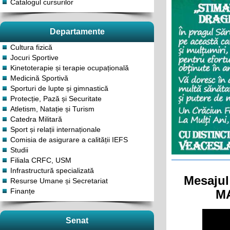
Catalogul cursurilor
Departamente
Cultura fizică
Jocuri Sportive
Kinetoterapie și terapie ocupațională
Medicină Sportivă
Sporturi de lupte și gimnastică
Protecție, Pază și Securitate
Atletism, Natație și Turism
Catedra Militară
Sport și relații internaționale
Comisia de asigurare a calității IEFS
Studii
Filiala CRFC, USM
Infrastructură specializată
Mesajul
Resurse Umane și Secretariat
Finanțe
MA
Senat