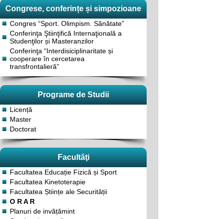
Congrese, conferințe și simpozioane
Congres “Sport. Olimpism. Sănătate”
Conferinţa Ştiinţifică Internaţională a
Studenţilor și Masteranzilor
Conferinţa “Interdisiciplinaritate și
cooperare în cercetarea
transfrontalieră”
Programe de Studii
Licență
Master
Doctorat
Facultăţi
Facultatea Educație Fizică și Sport
Facultatea Kinetoterapie
Facultatea Științe ale Securității
O R A R
Planuri de invățămint